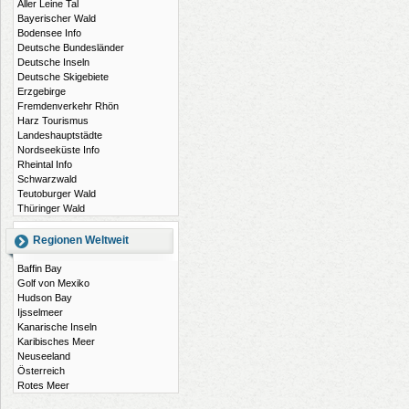
Aller Leine Tal
Bayerischer Wald
Bodensee Info
Deutsche Bundesländer
Deutsche Inseln
Deutsche Skigebiete
Erzgebirge
Fremdenverkehr Rhön
Harz Tourismus
Landeshauptstädte
Nordseeküste Info
Rheintal Info
Schwarzwald
Teutoburger Wald
Thüringer Wald
Regionen Weltweit
Baffin Bay
Golf von Mexiko
Hudson Bay
Ijsselmeer
Kanarische Inseln
Karibisches Meer
Neuseeland
Österreich
Rotes Meer