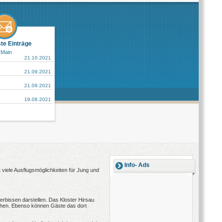
ste Einträge
 Main
21.10.2021
21.09.2021
21.09.2021
19.08.2021
Info- Ads
 viele Ausflugsmöglichkeiten für Jung und
erbissen darstellen. Das Kloster Hirsau
pochen. Ebenso können Gäste das dort