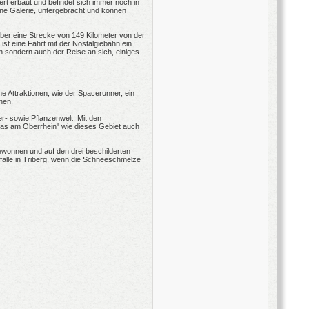
t erbaut und befindet sich immer noch in
e Galerie, untergebracht und können
ber eine Strecke von 149 Kilometer von der
ist eine Fahrt mit der Nostalgiebahn ein
 sondern auch der Reise an sich, einiges
he Attraktionen, wie der Spacerunner, ein
nen.
r- sowie Pflanzenwelt. Mit den
as am Oberrhein" wie dieses Gebiet auch
wonnen und auf den drei beschilderten
älle in Triberg, wenn die Schneeschmelze