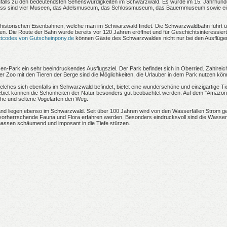
falls zu den bedeutendsten Sehenswürdigkeiten im Schwarzwald. Es wurde im 15. Jahrhunder
loss sind vier Museen, das Adelsmuseum, das Schlossmuseum, das Bauernmuseum sowie ein
n historischen Eisenbahnen, welche man im Schwarzwald findet. Die Schwarzwaldbahn führt ü
gen. Die Route der Bahn wurde bereits vor 120 Jahren eröffnet und für Geschichtsinteressiert 
ttcodes von Gutscheinpony.de
können Gäste des Schwarzwaldes nicht nur bei den Ausflügen
sen-Park ein sehr beeindruckendes Ausflugsziel. Der Park befindet sich in Oberried. Zahlreic
rter Zoo mit den Tieren der Berge sind die Möglichkeiten, die Urlauber in dem Park nutzen kön
ches sich ebenfalls im Schwarzwald befindet, bietet eine wunderschöne und einzigartige Tie
biet können die Schönheiten der Natur besonders gut beobachtet werden. Auf dem "Amazon
che und seltene Vogelarten den Weg.
nd liegen ebenso im Schwarzwald. Seit über 100 Jahren wird von den Wasserfällen Strom ge
orherrschende Fauna und Flora erfahren werden. Besonders eindrucksvoll sind die Wasserf
massen schäumend und imposant in die Tiefe stürzen.