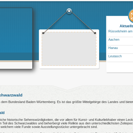
Aktuell
Rüsselsheim am
Aachen
Hanau
Leutasch
Schwarzwald
n dem Bundesland Baden-Württemberg. Es ist das größte Mittelgebirge des Landes und bietet
ald
iche historische Sehenswürdigkeiten, die vor allem für Kunst- und Kulturliebhaber einen Leck
hen Teil des Schwarzwaldes und beherbergt viele Relikte aus den unterschiedlichsten Zeite
 welchem viele Funde sowie Ausstellungsstücke untergebracht sind.