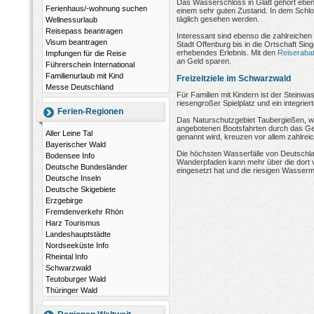
Das Wasserschloss in Glatt gehört eben
Ferienhaus/-wohnung suchen
einem sehr guten Zustand. In dem Sch
täglich gesehen werden.
Wellnessurlaub
Reisepass beantragen
Interessant sind ebenso die zahlreiche
Visum beantragen
Stadt Offenburg bis in die Ortschaft Sin
erhebendes Erlebnis. Mit den
Reiseraba
Impfungen für die Reise
an Geld sparen.
Führerschein International
Familienurlaub mit Kind
Freizeitziele im Schwarzwald
Messe Deutschland
Für Familien mit Kindern ist der Steinwa
riesengroßer Spielplatz und ein integrie
Ferien-Regionen
Das Naturschutzgebiet Taubergießen, wel
angebotenen Bootsfahrten durch das Ge
Aller Leine Tal
genannt wird, kreuzen vor allem zahlrei
Bayerischer Wald
Die höchsten Wasserfälle von Deutschla
Bodensee Info
Wanderpfaden kann mehr über die dort v
Deutsche Bundesländer
eingesetzt hat und die riesigen Wasser
Deutsche Inseln
Deutsche Skigebiete
Erzgebirge
Fremdenverkehr Rhön
Harz Tourismus
Landeshauptstädte
Nordseeküste Info
Rheintal Info
Schwarzwald
Teutoburger Wald
Thüringer Wald