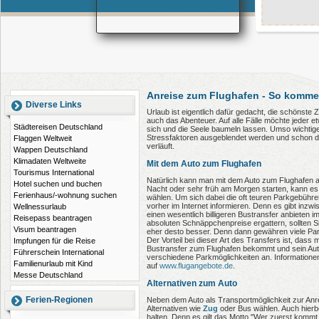
Anreise zum Flughafen - So kommen
Diverse Links
Urlaub ist eigentlich dafür gedacht, die schönste Z
auch das Abenteuer. Auf alle Fälle möchte jeder e
Städtereisen Deutschland
sich und die Seele baumeln lassen. Umso wichtiger
Stressfaktoren ausgeblendet werden und schon d
Flaggen Weltweit
verläuft.
Wappen Deutschland
Klimadaten Weltweite
Mit dem Auto zum Flughafen
Tourismus International
Natürlich kann man mit dem Auto zum Flughafen 
Hotel suchen und buchen
Nacht oder sehr früh am Morgen starten, kann es 
Ferienhaus/-wohnung suchen
wählen. Um sich dabei die oft teuren Parkgebühre
vorher im Internet informieren. Denn es gibt inzwi
Wellnessurlaub
einen wesentlich billigeren Bustransfer anbieten 
Reisepass beantragen
absoluten Schnäppchenpreise ergattern, sollten S
Visum beantragen
eher desto besser. Denn dann gewähren viele Park
Der Vorteil bei dieser Art des Transfers ist, das
Impfungen für die Reise
Bustransfer zum Flughafen bekommt und sein Auto
Führerschein International
verschiedene Parkmöglichkeiten an. Informationen
Familienurlaub mit Kind
auf
www.flugangebote.de
.
Messe Deutschland
Alternativen zum Auto
Ferien-Regionen
Neben dem Auto als Transportmöglichkeit zur Anr
Alternativen wie
Zug
oder Bus wählen. Auch hierbe
halten. Denn es gilt das Motto "Wer zuerst kommt