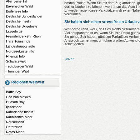
Aller Leine Tal
besten Preise. Wenn Sie mit dem Zug anreisen, gib
Bayerischer Wald
vorher buchen zu können, wenn man das Auto in
Entweder liegen diese Parkplätze in direkter Näh
Bodensee Info
verbunden.
Deutsche Bundesländer
Deutsche Inseln
Sie haben sich einen stressfreien Urlaub v
Deutsche Skigebiete
Wer gerne reist, weiß, dass es nichts Schlimmere
Erzgebirge
Viel entspannter ist es, wenn Sie Ihre Reise gut 
Fremdenverkehr Rhön
Sie genug Zeit haben, günstige Parkplätze vorher
Anspruch zu nehmen, um ohne großen Aufwand de
Harz Tourismus
schief gehen.
Landeshauptstädte
Nordseeküste Info
Rheintal Info
Volker
Schwarzwald
Teutoburger Wald
Thüringer Wald
Regionen Weltweit
Baffin Bay
Golf von Mexiko
Hudson Bay
Ijsselmeer
Kanarische Inseln
Karibisches Meer
Neuseeland
Österreich
Rotes Meer