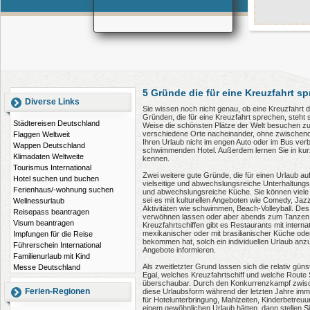
5 Gründe die für eine Kreuzfahrt s
Diverse Links
Sie wissen noch nicht genau, ob eine Kreuzfahrt di
Gründen, die für eine Kreuzfahrt sprechen, steht s
Städtereisen Deutschland
Weise die schönsten Plätze der Welt besuchen zu k
verschiedene Orte nacheinander, ohne zwischend
Flaggen Weltweit
Ihren Urlaub nicht im engen Auto oder im Bus verb
Wappen Deutschland
schwimmenden Hotel. Außerdem lernen Sie in kurze
Klimadaten Weltweite
kennen.
Tourismus International
Zwei weitere gute Gründe, die für einen Urlaub a
Hotel suchen und buchen
vielseitige und abwechslungsreiche Unterhaltun
Ferienhaus/-wohnung suchen
und abwechslungsreiche Küche. Sie können viele M
sei es mit kulturellen Angeboten wie Comedy, Jaz
Wellnessurlaub
Aktivitäten wie schwimmen, Beach-Volleyball. Des
Reisepass beantragen
verwöhnen lassen oder aber abends zum Tanzen i
Visum beantragen
Kreuzfahrtschiffen gibt es Restaurants mit internati
mexikanischer oder mit brasilianischer Küche oder
Impfungen für die Reise
bekommen hat, solch ein individuellen Urlaub anz
Führerschein International
Angebote informieren.
Familienurlaub mit Kind
Als zweitletzter Grund lassen sich die relativ gün
Messe Deutschland
Egal, welches Kreuzfahrtschiff und welche Route
überschaubar. Durch den Konkurrenzkampf zwisch
Ferien-Regionen
diese Urlaubsform während der letzten Jahre imm
für Hotelunterbringung, Mahlzeiten, Kinderbetreuun
einem gewöhnlichen Urlaub hätten, dann stellen Si