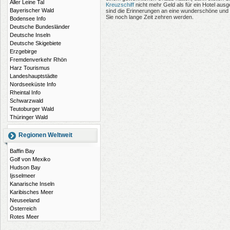
Aller Leine Tal
Kreuzschiff
nicht mehr Geld als für ein Hotel ausg
Bayerischer Wald
sind die Erinnerungen an eine wunderschöne und e
Sie noch lange Zeit zehren werden.
Bodensee Info
Deutsche Bundesländer
Deutsche Inseln
Deutsche Skigebiete
Erzgebirge
Fremdenverkehr Rhön
Harz Tourismus
Landeshauptstädte
Nordseeküste Info
Rheintal Info
Schwarzwald
Teutoburger Wald
Thüringer Wald
Regionen Weltweit
Baffin Bay
Golf von Mexiko
Hudson Bay
Ijsselmeer
Kanarische Inseln
Karibisches Meer
Neuseeland
Österreich
Rotes Meer